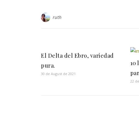
ruth
El Delta del Ebro, variedad
10 
pura.
par
30 de August de 2021
22 d