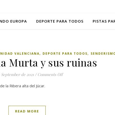
NDO EUROPA
DEPORTE PARA TODOS
PISTAS P
,
,
NIDAD VALENCIANA
DEPORTE PARA TODOS
SENDERISM
la Murta y sus ruinas
e September de 2021
/
Comments Off
on Valle de la Murta y sus rui
 la Ribera alta del Júcar.
READ MORE