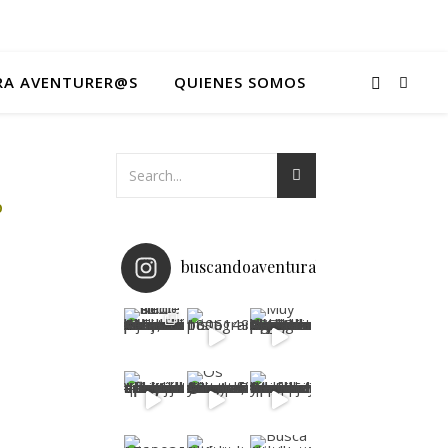
ARA AVENTURER@S
QUIENES SOMOS
O
buscandoaventurablog
nas