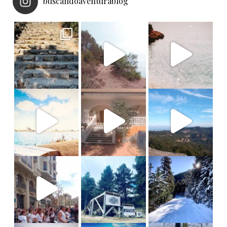
buscandoaventurablog