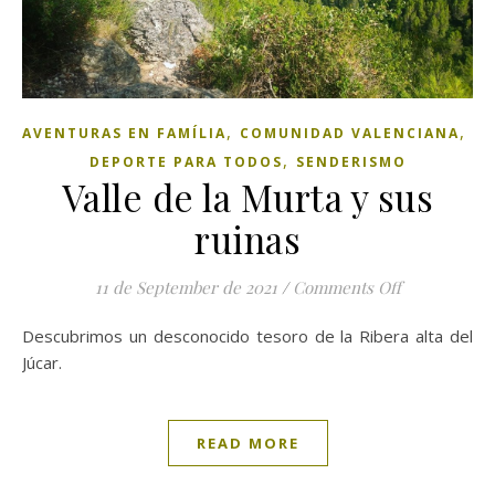
,
,
AVENTURAS EN FAMÍLIA
COMUNIDAD VALENCIANA
,
DEPORTE PARA TODOS
SENDERISMO
Valle de la Murta y sus
ruinas
11 de September de 2021
/
Comments Off
on Valle de 
Descubrimos un desconocido tesoro de la Ribera alta del
Júcar.
READ MORE