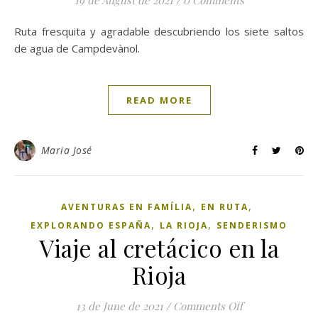
Ruta fresquita y agradable descubriendo los siete saltos
de agua de Campdevànol.
READ MORE
Maria José
,
,
AVENTURAS EN FAMÍLIA
EN RUTA
,
,
EXPLORANDO ESPAÑA
LA RIOJA
SENDERISMO
Viaje al cretácico en la
Rioja
13 de June de 2021
/
Comments Off
on Viaje al cretá