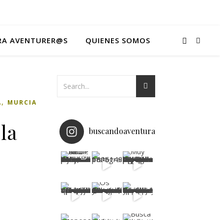
ARA AVENTURER@S
QUIENES SOMOS
,
A
MURCIA
la
buscandoaventurablog