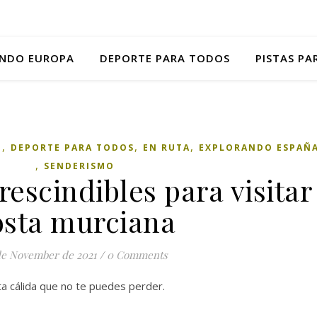
NDO EUROPA
DEPORTE PARA TODOS
PISTAS P
,
,
,
O
DEPORTE PARA TODOS
EN RUTA
EXPLORANDO ESPAÑ
,
SENDERISMO
escindibles para visitar 
osta murciana
de November de 2021
/
0 Comments
ta cálida que no te puedes perder.