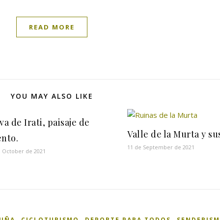
READ MORE
YOU MAY ALSO LIKE
va de Irati, paisaje de
Valle de la Murta y su
nto.
11 de September de 2021
e October de 2021
,
,
,
UÑA
CICLOTURISMO
DEPORTE PARA TODOS
SENDERIS