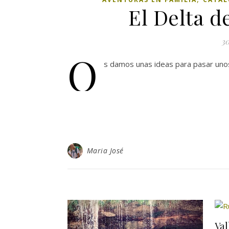
El Delta d
30
O
s damos unas ideas para pasar unos 
Maria José
Val